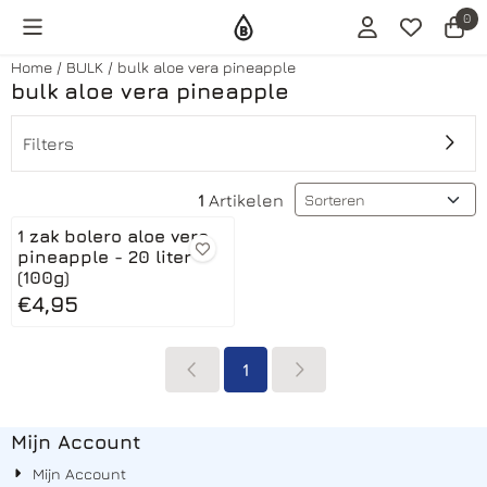
Cookievoorkeuren zijn momenteel gesloten.
0
Home
/
BULK
/
bulk aloe vera pineapple
bulk aloe vera pineapple
Filters
Sorteermethode
1
Artikelen
1 zak bolero aloe vera
pineapple - 20 liter
(100g)
Prijs: 4,95
€4,95
1
Mijn Account
Mijn Account