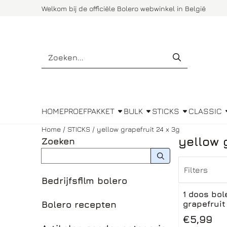
Cookievoorkeuren zijn momenteel gesloten.
Welkom bij de officiële Bolero webwinkel in België
Zoeken
HOME
PROEFPAKKET
BULK
STICKS
CLASSIC
Home
/
STICKS
/
yellow grapefruit 24 x 3g
yellow 
Zoeken
Zoeken
Filters
Bedrijfsfilm bolero
1 doos bol
Bolero recepten
grapefruit
Prijs: 5,99
€5,99