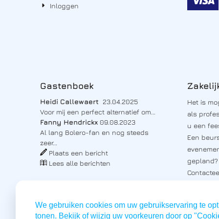
Inloggen
Gastenboek
Zakelij
Heidi Callewaert
23.04.2025
Het is mog
Voor mij een perfect alternatief om...
als profe
Fanny Hendrickx
09.08.2023
u een fe
Al lang Bolero-fan en nog steeds
Een beurs
zeer...
evenemen
Plaats een bericht
gepland?
Lees alle berichten
Contactee
prijsoffert
Mogelijkh
We gebruiken cookies om uw gebruikservaring te opti
drankend
tonen. Bekijk of wijzig uw voorkeuren door op "Cookie