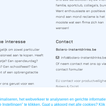
familie, sportclub, collega's, bure
Want enthousiaste en positieve
mond aan mond reclame is het
mooiste wat een firma zich kan
wensen!
ke interesse
Contact
elijk om zowel particulier
Bolero-instantdrinks.be
ssioneel aan te kopen. Heeft
info@bolero-instantdrinks.b
estje? Een opendeurdag?
Of neem contact met ons op vi
? Een schoolfeest? Een
contact formulier
t of een opbrengstactie
EU contact voor productveilighe
r ons
gerust voor een
Bolero & Co.Ltd.
e.
Bolero street 1
eid tot verhuur van bolero
2180 Etropole Bulgaria
maliseren, het webverkeer te analyseren en gerichte informatie
ispensers.
 Instellingen" te klikken. Gaat u akkoord met alle cookies? Klik