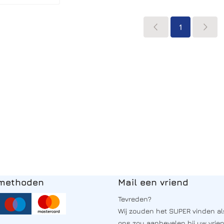
1
lmethoden
Mail een vriend
Tevreden?
Wij zouden het SUPER vinden al
ons zou aanbevelen bij uw vrie