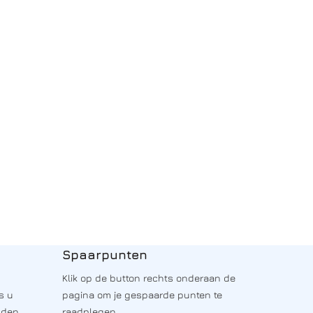
Spaarpunten
Klik op de button rechts onderaan de
s u
pagina om je gespaarde punten te
nden,
raadplegen