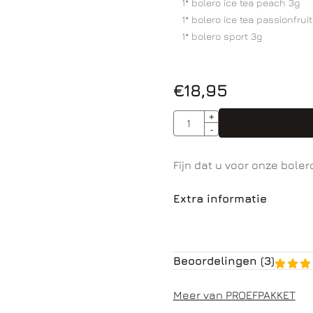
1* bolero ice tea peach 3g
1* bolero ice tea passionfruit
1* bolero sport 3g
€
18,95
Aantal
+
-
Fijn dat u voor onze boler
Extra informatie
Beoordelingen (
3
)
Meer van PROEFPAKKET