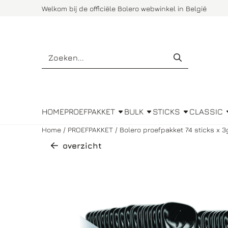
Cookievoorkeuren zijn momenteel gesloten.
Welkom bij de officiële Bolero webwinkel in België
Zoeken
HOME
PROEFPAKKET
BULK
STICKS
CLASSIC
Home
/
PROEFPAKKET
/
Bolero proefpakket 74 sticks x 3
overzicht