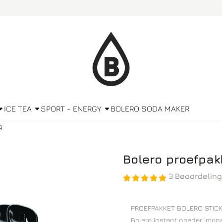
ICE TEA
SPORT - ENERGY
BOLERO SODA MAKER
g
Bolero proefpakk
3 Beoordelin
PROEFPAKKET BOLERO STICKS
Bolero instant poederlimona