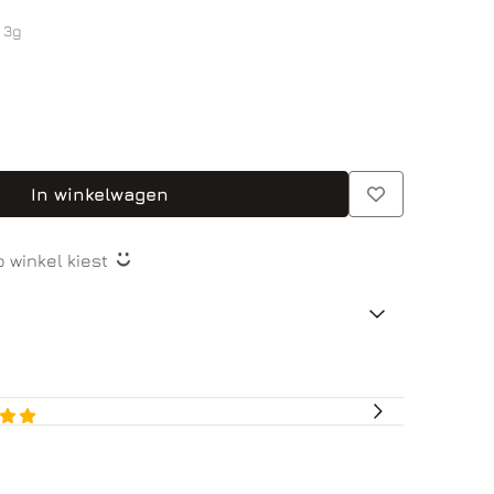
 3g
In winkelwagen
o winkel kiest