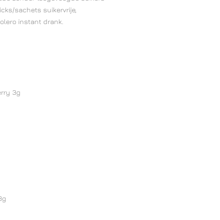
cks/sachets suikervrije,
lero instant drank.
rry 3g
3g