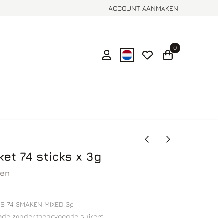
ACCOUNT AANMAKEN
0
et 74 sticks x 3g
gen
 74 SMAKEN MIXED 3g
de zonder toegevoegde suikers