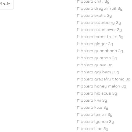
1* bolero chilli 3g
Pin-it
1* bolero dragonfruit 3g
1* bolero exotic 3g
1* bolero elderberry 3g
1* bolero elderflower 3g
1* bolero forest fruits 3g
1* bolero ginger 3g
1* bolero guanabana 3g
1* bolero guarana 3g
1* bolero guava 3g
1* bolero goji berry 3g
1* bolero grapefruit tonic 3g
1* bolero honey melon 3g
1* bolero hibiscus 3g
1* bolero kiwi 3g
1* bolero kola 3g
1* bolero lemon 3g
1* bolero lychee 3g
1* bolero lime 3g