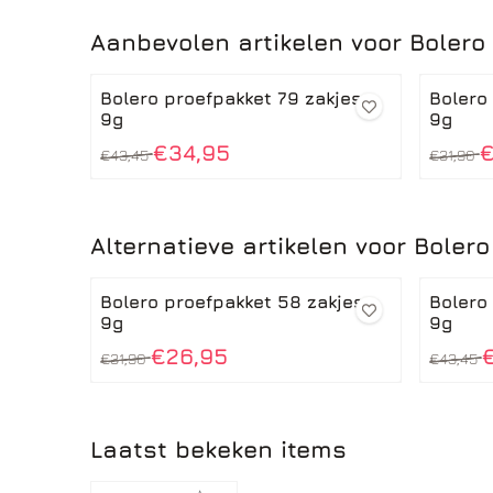
Aanbevolen artikelen voor
Bolero
Bolero proefpakket 79 zakjes x
Bolero
9g
9g
Van 43,45 voor 34,95
Van 31,
€34,95
€
€43,45
€31,90
Alternatieve artikelen voor
Bolero
Bolero proefpakket 58 zakjes x
Bolero
9g
9g
Van 31,90 voor 26,95
Van 43,
€26,95
€31,90
€43,45
Laatst bekeken items