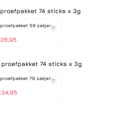
 proefpakket 74 sticks x 3g
 proefpakket 58 zakjes x
90 voor 26,95
26,95
 proefpakket 74 sticks x 3g
 proefpakket 79 zakjes x
45 voor 34,95
€34,95