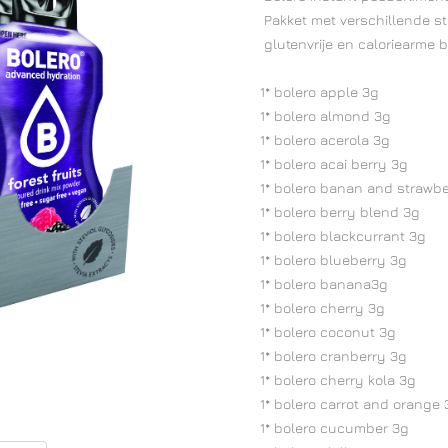
Pakket met verschillende sti
glutenvrije en caloriearme bo
1* bolero apple 3g
1* bolero almond 3g
1* bolero acerola 3g
1* bolero acai berry 3g
1* bolero banan and strawbe
1* bolero berry blend 3g
1* bolero blackcurrant 3g
1* bolero blueberry 3g
1* bolero banana3g
1* bolero cherry 3g
1* bolero coconut 3g
1* bolero cranberry 3g
1* bolero cherry kola 3g
1* bolero carrot and orange 
1* bolero cucumber 3g